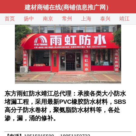
建材商铺在线(商铺信息推广网）
首页
扬中
南京
常州
上海
泰兴
靖江
东方雨虹防水靖江总代理：承接各类大小防水
堵漏工程，采用最新PVC橡胶防水材料，SBS
高分子防水卷材，聚氨脂防水材料等，各处
渗，漏，涌的修补。