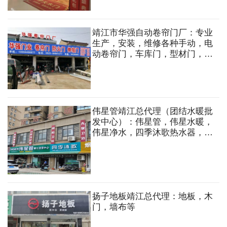
靖江市华强自动卷帘门厂：专业
生产，安装，维修各种手动，电
动卷帘门，车库门，型材门，自
动感应伸缩门，消声门，抗风
门，推拉门，不锈钢连接门，水
晶门，花格门，防火卷帘门
伟星管靖江总代理（团结水暖批
发中心）：伟星管，伟星水暖，
伟星净水，四季沐歌热水器，油
烟机，厨房电器，德力西电线，
阳光照明
扬子地板靖江总代理：地板，木
门，墙布等