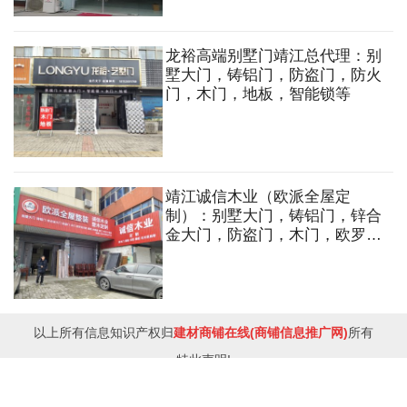
条，制作设计安装。
龙裕高端别墅门靖江总代理：别
墅大门，铸铝门，防盗门，防火
门，木门，地板，智能锁等
靖江诚信木业（欧派全屋定
制）：别墅大门，铸铝门，锌合
金大门，防盗门，木门，欧罗拉
衣柜，橱柜，木饰面，移门，平
开门，定制原木门，楼梯，橱
柜，红木家具等
以上所有信息知识产权归
建材商铺在线(商铺信息推广网)
所有
特此声明!
网站备案号：
苏ICP备10095855号-1
00