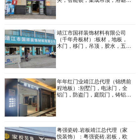
关，智能锁，集成吊顶，浴霸，
射灯，筒灯，面板灯，T5，
T8LED光源，LED吸顶灯，吊
顶，消防应急灯，换气扇等灯具
靖江市国祥装饰材料有限公司
（千年舟板材）:板材，地板，
木门，移门，吊顶，胶水，五
金，石膏板，厨房电器，晾衣
架，卫浴，全屋定制等
年年红门业靖江总代理（锦绣前
程地板）:别墅门，电泳门，全
铝门，防盗门，庭院门，铸铝
门，玫瑰金门，铜门，锌合金
门，地板等
粤强瓷砖.岩板靖江总代理（家
悦装饰）：粤强瓷砖.岩板，欧