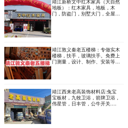
靖江新桥文中红木家具（大自然
地板）：红木家具，地板，木
门，防盗门，别墅大门，全屋定
制等。
靖江敦义秦老五楼梯：专做实木
楼梯，扶手，玻璃扶手。免费上
门测量，设计、制作、安装等一
站式服务！
靖江西来老高装饰材料店:兔宝
宝板材，九牧卫浴，箭牌卫浴，
伟星管，日丰管，公牛开关.装
饰板材，五全锁具，木门，地
板，集成吊顶，电器开关，竹木
纤维墙板，塑料扣板，轻钢龙
骨，石膏板，木方等