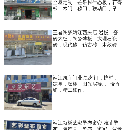
全屋定制：芒果树生态板，石膏
板，木门，移门，联动门，吊轨
门，壁布，灯具，地板，吊顶，
衣柜等全屋定制，五金，胶水
王者陶瓷靖江西来店:岩板，瓷
砖大板，陶瓷薄板，大理石瓷
砖，现代砖，仿古砖，木纹砖，
瓷抛砖，抛光砖，内墙砖，水暖
洁具等
靖江凯宇门业:铝艺门，护栏，
凉亭，廊架，阳光房等. 厂价直
销，精工细作.
靖江新桥艺彩壁布窗帘:雅菲壁
布，装饰画，壁布，窗帘，背景