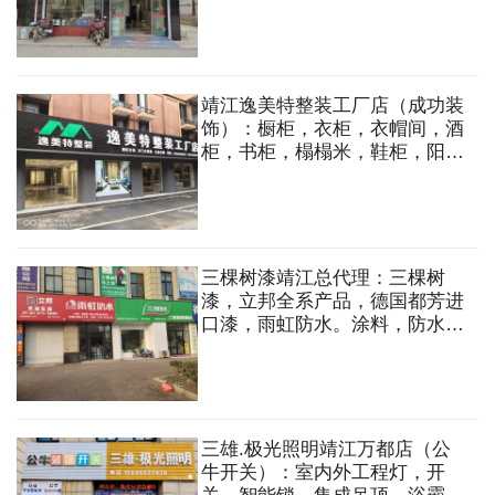
靖江逸美特整装工厂店（成功装
饰）：橱柜，衣柜，衣帽间，酒
柜，书柜，榻榻米，鞋柜，阳台
柜，全屋定制，木门，木饰面，
地板，移门，滑动门等
三棵树漆靖江总代理：三棵树
漆，立邦全系产品，德国都芳进
口漆，雨虹防水。涂料，防水，
腻子，真石漆，瓷砖胶，背胶，
美缝，防水材料等
三雄.极光照明靖江万都店（公
牛开关）：室内外工程灯，开