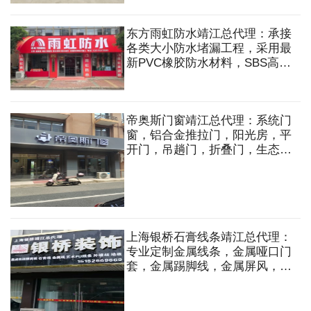
东方雨虹防水靖江总代理：承接
各类大小防水堵漏工程，采用最
新PVC橡胶防水材料，SBS高分
子防水卷材，聚氨脂防水材料
等，各处渗，漏，涌的修补。
帝奥斯门窗靖江总代理：系统门
窗，铝合金推拉门，阳光房，平
开门，吊趟门，折叠门，生态
门，推拉窗，平开窗，提升窗，
漂移窗，中式窗，栏杆等
上海银桥石膏线条靖江总代理：
专业定制金属线条，金属哑口门
套，金属踢脚线，金属屏风，璧
龛，丅形，U形等金属异形制
品，GRG，PU线条，背景墙，
银桥石膏线条，发泡陶瓷外墙线