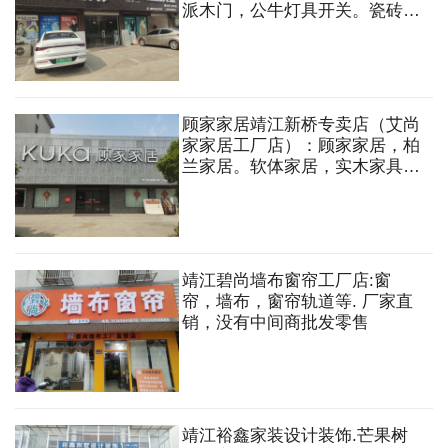
派木门，公牛灯具开关。瓷砖，
木门，地板，卫浴，吊顶，灯
具，开关等。
顾家家居靖江新桥专卖店（艾尚
家家居工厂店）：顾家家居，柏
兰家居。软体家居，实木家具，
红木家具，套房家具，麻将机，
餐桌椅等
靖江碧尚墙布窗帘工厂店:窗
帘，墙布，窗帘轨道等. 厂家直
销，没有中间商批发零售
靖江裕鑫家装设计装饰.芒果树