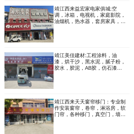
靖江西来益宏家电家俱城:空
调，冰箱，电视机，家庭影院，
油烟机，热水器，套房家具，软
体家具，办公家具，软床，床
垫，沙发，衣柜，餐桌椅，茶
几，鞋柜等
靖江美佳建材:工程涂料，油
漆，烘干沙，黑水泥，腻子粉，
胶水，胶泥，AB胶，仿石漆，
瓷砖胶等
靖江西来天天窗帘移门：专业制
作安装窗帘，卷帘，淋浴房，软
门帘，各种移门，真空门，墙布
批发等