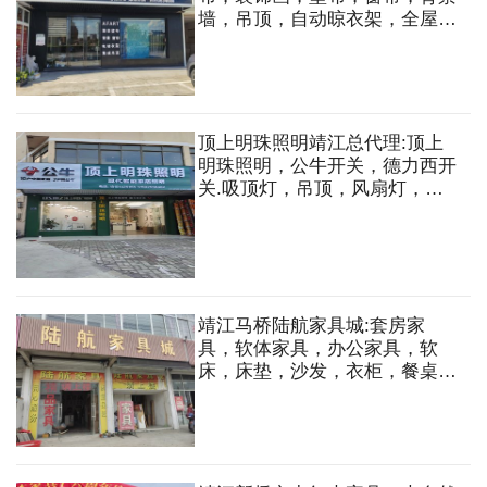
墙，吊顶，自动晾衣架，全屋整
装等
顶上明珠照明靖江总代理:顶上
明珠照明，公牛开关，德力西开
关.吸顶灯，吊顶，风扇灯，筒
射灯，磁吸灯，灯带，开关等
靖江马桥陆航家具城:套房家
具，软体家具，办公家具，软
床，床垫，沙发，衣柜，餐桌
椅，茶几，鞋柜等.