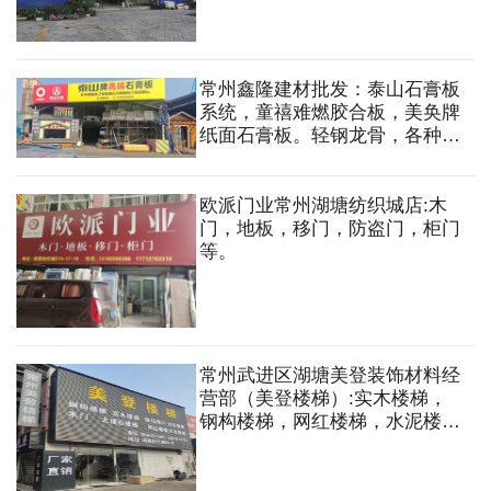
常州鑫隆建材批发：泰山石膏板
系统，童禧难燃胶合板，美奂牌
纸面石膏板。轻钢龙骨，各种规
格石膏板，硅酸钙板，矿棉板，
木工板，木方，胶类，五金，黄
沙水泥，静电地板，轻质砖，粘
欧派门业常州湖塘纺织城店:木
合剂，玻镁板，水泥板等
门，地板，移门，防盗门，柜门
等。
常州武进区湖塘美登装饰材料经
营部（美登楼梯）:实木楼梯，
钢构楼梯，网红楼梯，水泥楼
梯，堆叠、悬浮楼梯，大理石、
岩板搂梯，玻璃围栏，屏风，木
门等