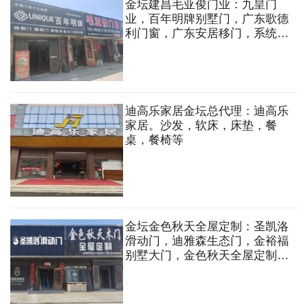
金坛建昌毛亚俊门业：九皇门
业，百年明牌别墅门，广东歌德
利门窗，广东安居移门，系统门
窗，移门，淋浴房，木门，防盗
门，别墅门，智能锁等
迪高乐家居金坛总代理：迪高乐
家居。沙发，软床，床垫，餐
桌，餐椅等
金坛金色秋天全屋定制：圣凯洛
滑动门，迪雅森生态门，金裕福
别墅大门，金色秋天全屋定制，
系统门窗，移门，阳光房，淋浴
房，铝木门，木门，实木护墙，
铝护墙，全屋整装定制，防盗