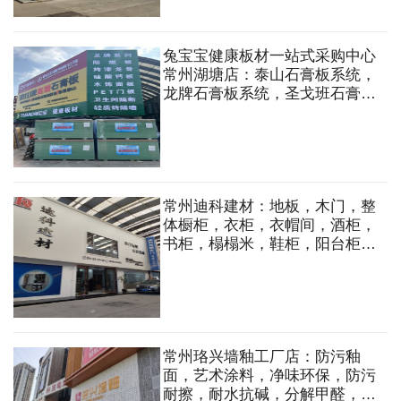
兔宝宝健康板材一站式采购中心
常州湖塘店：泰山石膏板系统，
龙牌石膏板系统，圣戈班石膏板
系统，兔宝宝板材，轻质砖隔
墙，轻钢龙骨，吊顶，隔墙，黄
沙，水泥等
常州迪科建材：地板，木门，整
体橱柜，衣柜，衣帽间，酒柜，
书柜，榻榻米，鞋柜，阳台柜，
移门，玻璃平开门等
常州珞兴墙釉工厂店：防污釉
面，艺术涂料，净味环保，防污
耐擦，耐水抗碱，分解甲醛，防