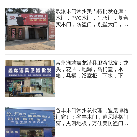
门，别墅大门等
欧派木门常州美吉特批发仓库：
木门，PVC木门，生态门，复合
实木门，防盗门，别墅大门，指
纹锁及安装，售后。
常州湖塘鑫龙洁具卫浴批发：龙
头，花洒，地漏，马桶盖，水
箱，马桶，浴室柜，下水，下水
管，水槽，软管，生料带，五金
挂件等各种洁具配件
谷丰木门常州总代理（迪尼博格
门窗）：谷丰木门，迪尼博格门
窗，杰凯地板，万佳美防盗门。
木门，地板，防盗门，门窗，吊
顶，墙纸，木饰面等