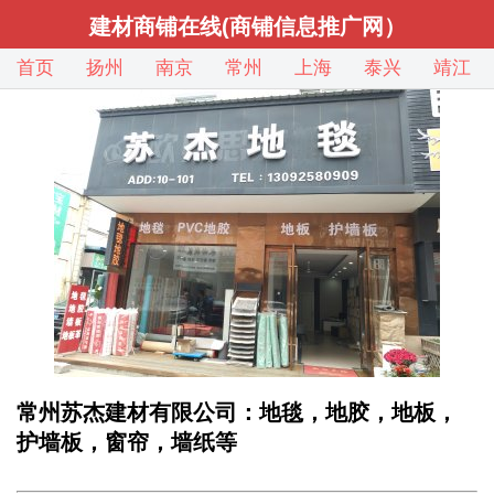
建材商铺在线(商铺信息推广网）
首页
扬州
南京
常州
上海
泰兴
靖江
常州苏杰建材有限公司：地毯，地胶，地板，
护墙板，窗帘，墙纸等