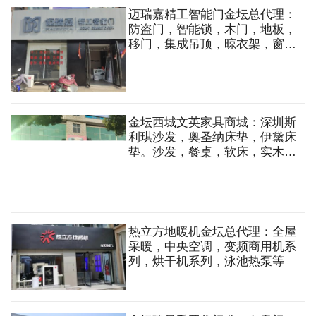
迈瑞嘉精工智能门金坛总代理：
防盗门，智能锁，木门，地板，
移门，集成吊顶，晾衣架，窗
帘，墙布，背景墙，美缝，艺术
漆等
金坛西城文英家具商城：深圳斯
利琪沙发，奥圣纳床垫，伊黛床
垫。沙发，餐桌，软床，实木
床，衣柜，鞋柜，电视柜，电脑
书桌，办公家具及宾馆套房家具
等
热立方地暖机金坛总代理：全屋
采暖，中央空调，变频商用机系
列，烘干机系列，泳池热泵等