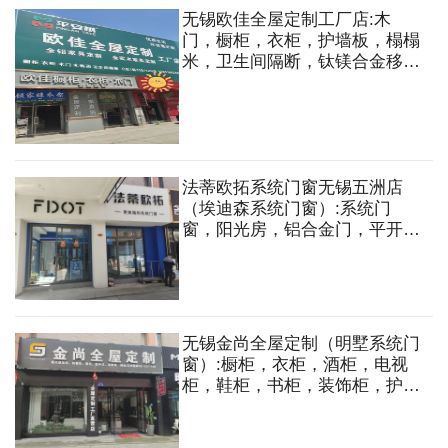
无锡欧佳全屋定制工厂店:木
门，橱柜，衣柜，护墙板，榻榻
米，卫生间隔断，钛镁合金移
门，卫柜，卫柜智能镜，全铝家
具订制，全实木家具订制
法蒂欧拓系统门窗无锡五洲店
（埃迪森系统门窗）:系统门
窗，阳光房，铝合金门，平开
门，子母门，移门，重型提升
门，折叠门等
无锡金尚全屋定制（明墅系统门
窗）:橱柜，衣柜，酒柜，电视
柜，鞋柜，书柜，装饰柜，护墙
板，木门，地板，系统门窗，阳
光房，纱窗，铝制品等