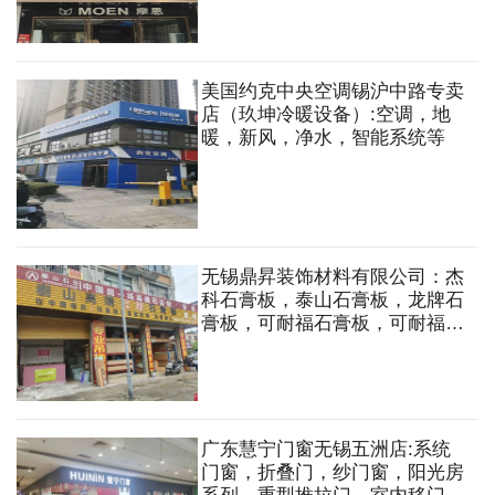
阀，角阀，台盆，马桶，
SUS304水龙头，厨卫电器，生
料带等
美国约克中央空调锡沪中路专卖
店（玖坤冷暖设备）:空调，地
暖，新风，净水，智能系统等
无锡鼎昇装饰材料有限公司：杰
科石膏板，泰山石膏板，龙牌石
膏板，可耐福石膏板，可耐福龙
骨，UAC黄金龙骨系统，轻质
砖隔墙，矿棉板
广东慧宁门窗无锡五洲店:系统
门窗，折叠门，纱门窗，阳光房