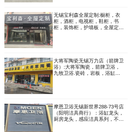
无锡宝利森全屋定制:橱柜，衣
柜，酒柜，电视柜，鞋柜，书
柜，装饰柜，护墙板，全屋定制
等
大将军陶瓷无锡万力店（箭牌卫
浴）:大将军陶瓷，箭牌卫浴，
九牧卫浴.瓷砖，岩板，浴缸，
马桶，龙头，淋浴花洒，不锈钢
盆，毛巾架，洗脸盆，洗衣机组
合柜（可定制）等
摩恩卫浴无锡新世界288-73号店
（阳明洁具商行）：浴缸龙头，
厨房龙头，感应洁具系列，不锈
钢水槽，艺术台盆，毛巾架镜，
落水，地漏，阀门，软管，冲洗