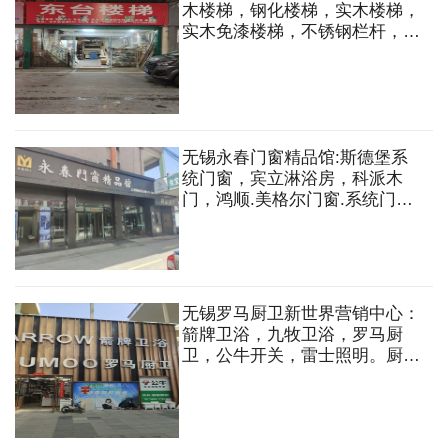
木楼梯，钢化楼梯，实木楼梯，
实木免漆楼梯，不锈钢栏杆，各
种半成品楼梯
无锡永春门窗精品馆:斯德堡系
统门窗，宾立淋浴房，科派木
门，鸿顺.美格尔门窗.系统门
窗，阳光房，移门，木门，淋浴
房，防盗门等
无锡罗马厨卫新世界营销中心：
箭牌卫浴，九牧卫浴，罗马厨
卫，公牛开关，雷士照明。厨房
用品，油烟机，灶具，热水器，
不锈钢水槽，水龙头，浴室台盆
柜，马桶，淋浴，花洒，五金洁
具配件等