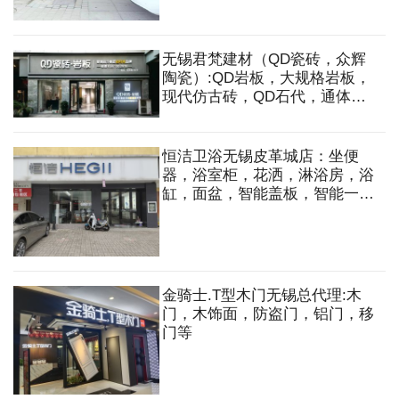
无锡君梵建材（QD瓷砖，众辉
陶瓷）:QD岩板，大规格岩板，
现代仿古砖，QD石代，通体大
理石，高档资质内墙砖，雅光砖
等
恒洁卫浴无锡皮革城店：坐便
器，浴室柜，花洒，淋浴房，浴
缸，面盆，智能盖板，智能一体
机，水槽等
金骑士.T型木门无锡总代理:木
门，木饰面，防盗门，铝门，移
门等