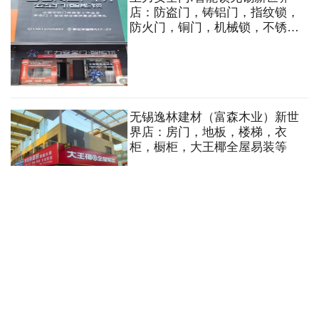
店：防盗门，铸铝门，指纹锁，
防火门，铜门，机械锁，不锈钢
门，别墅大门等
无锡逸林建材（富森木业）新世
界店：房门，地板，楼梯，衣
柜，橱柜，大王椰全屋易装等
上海玖让隔断无锡五洲国际装饰
城店：办公隔断，卫生间隔断，
酒店移动屏风等。批发零售五金
配件。