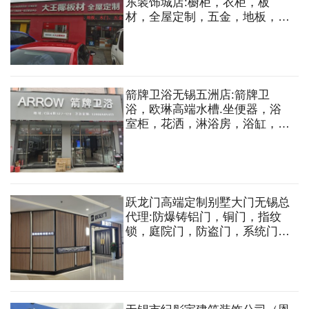
东装饰城店:橱柜，衣柜，板
材，全屋定制，五金，地板，木
门，柜门，石膏板，轻钢龙骨等
箭牌卫浴无锡五洲店:箭牌卫
浴，欧琳高端水槽.坐便器，浴
室柜，花洒，淋浴房，浴缸，面
盆，智能盖板，智能一体机，洗
衣机组合柜，水槽等
跃龙门高端定制别墅大门无锡总
代理:防爆铸铝门，铜门，指纹
锁，庭院门，防盗门，系统门，
铝艺楼梯，玻璃楼梯，铜艺楼梯
铜雕，铜艺，铝艺护栏，围栏等