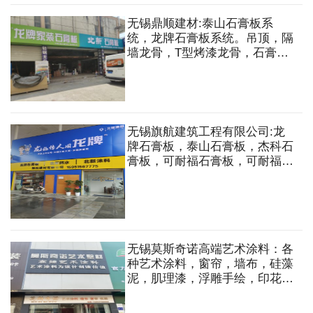
无锡鼎顺建材:泰山石膏板系
统，龙牌石膏板系统。吊顶，隔
墙龙骨，T型烤漆龙骨，石膏
板，矿棉板，水泥板，硅酸钙
板，PVC贴面板，隔音棉，铝扣
板，铝方通，铝格栅，阻燃板，
多层板，护墙板，木工板，欧松
板等
无锡旗航建筑工程有限公司:龙
牌石膏板，泰山石膏板，杰科石
膏板，可耐福石膏板，可耐福龙
骨，UAC黄金龙骨系统轻钢龙
骨吊顶，隔墙，轻质砖隔墙，矿
棉板，铝格栅，铝板，欧松板，
家具板，木方，免漆板，铝方
通，五金配件等
无锡莫斯奇诺高端艺术涂料：各
种艺术涂料，窗帘，墙布，硅藻
泥，肌理漆，浮雕手绘，印花壁
纸，马来水漆，拉毛漆，真石
漆，仿大理石漆。