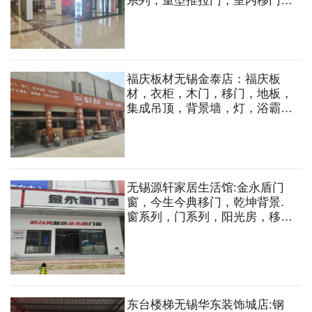
系列，重型推拉门，室内移门，
卫生间门，提升门，仿古门窗，
将军门，铝艺大门，庭院门，围
墙护栏等
福庆板材无锡金泰店：福庆板
材，衣柜，木门，移门，地板，
集成吊顶，背景墙，灯，浴霸，
扣板，线条，大理石，石英石，
不锈钢台面等
无锡源轩家居生活馆:金永盾门
窗，今生今典移门，乾坤背景.
窗系列，门系列，阳光房，移
门，衣柜，衣帽间，背景墙等
东台楼梯无锡华东装饰城店:钢