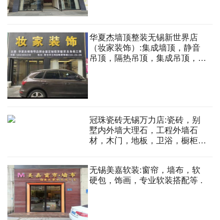
华夏杰墙顶整装无锡新世界店
（妆家装饰）:集成墙顶，静音
吊顶，隔热吊顶，集成吊顶，衣
柜，橱柜，全屋定制，木门，地
板，墙布，墙纸，石膏板，轻钢
龙骨等
冠珠瓷砖无锡万力店:瓷砖，别
墅内外墙大理石，工程外墙石
材，木门，地板，卫浴，橱柜，
衣柜，全屋定制等
无锡美嘉软装:窗帘，墙布，软
硬包，饰画，专业软装搭配等 .