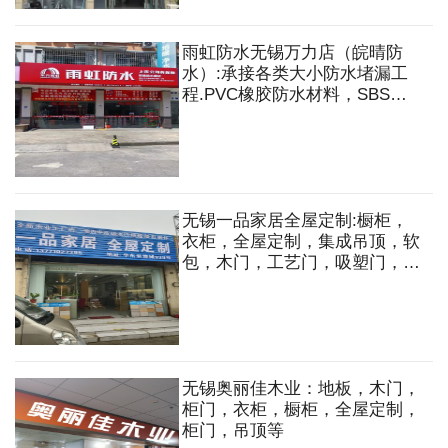
雨虹防水无锡万力店（皖晴防
水）:承接各类大小防水堵漏工
程.PVC橡胶防水材料，SBS高
分子防水卷材，聚氨脂防水材料
等
无锡一品家居全屋定制:橱柜，
衣柜，全屋定制，集成吊顶，软
包，木门，工艺门，吸塑门，生
态门，竹木纤维门，墙纸，液体
壁纸，木材，夹板，五金，扣
板，木线条等
无锡奥丽佳木业：地板，木门，
柜门，衣柜，橱柜，全屋定制，
柜门，吊顶等