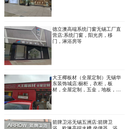
德立澳高端系统门窗无锡工厂直
营店:系统门窗，阳光房，移
门，淋浴房等
大王椰板材（全屋定制）无锡华
东装饰城店:橱柜，衣柜，板
材，全屋定制，五金，地板，木
门，柜门，石膏板，轻钢龙骨等
箭牌卫浴无锡五洲店:箭牌卫
浴，欧琳高端水槽.坐便器，浴