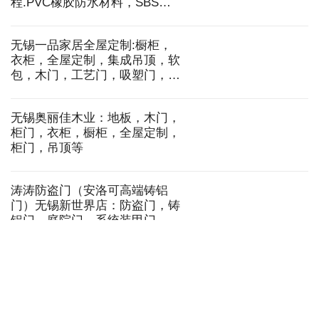
无锡玉兰整装:天大门业，安沁
地板，豪安地板. 衣柜，橱柜，
全屋定制，地板，木门，防盗
门，玻璃隔断，窗帘，墙布等
雨虹防水无锡万力店（皖晴防
水）:承接各类大小防水堵漏工
程.PVC橡胶防水材料，SBS高
分子防水卷材，聚氨脂防水材料
等
无锡一品家居全屋定制:橱柜，
衣柜，全屋定制，集成吊顶，软
包，木门，工艺门，吸塑门，生
态门，竹木纤维门，墙纸，液体
壁纸，木材，夹板，五金，扣
无锡奥丽佳木业：地板，木门，
板，木线条等
柜门，衣柜，橱柜，全屋定制，
柜门，吊顶等
涛涛防盗门（安洛可高端铸铝
门）无锡新世界店：防盗门，铸