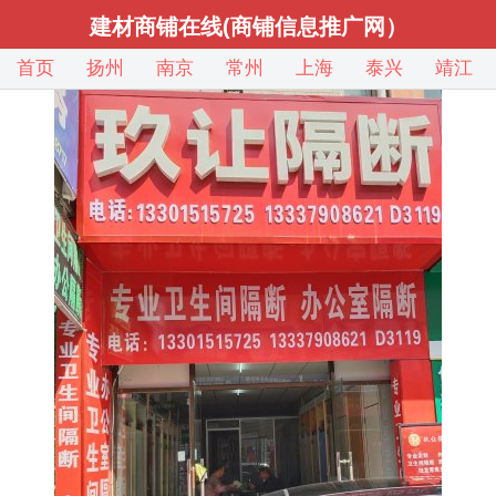
建材商铺在线(商铺信息推广网）
首页
扬州
南京
常州
上海
泰兴
靖江