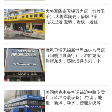
大将军陶瓷无锡万力店（箭牌卫
浴）:大将军陶瓷，箭牌卫浴，
九牧卫浴.瓷砖，岩板，浴缸，
马桶，龙头，淋浴花洒，不锈钢
盆，毛巾架，洗脸盆，洗衣机组
合柜（可定制）等
摩恩卫浴无锡新世界288-73号店
（阳明洁具商行）：浴缸龙头，
厨房龙头，感应洁具系列，不锈
钢水槽，艺术台盆，毛巾架镜，
落水，地漏，阀门，软管，冲洗
阀，角阀，台盆，马桶，
SUS304水龙头，厨卫电器，生
料带等
美国约克中央空调锡沪中路专卖
店（玖坤冷暖设备）:空调，地
暖，新风，净水，智能系统等