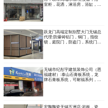
室柜，花洒，淋浴房，浴缸，面
盆，智能盖板，智能一体机，洗
衣机组合柜，水槽等
跃龙门高端定制别墅大门无锡总
代理:防爆铸铝门，铜门，指纹
锁，庭院门，防盗门，系统门，
铝艺楼梯，玻璃楼梯，铜艺楼梯
铜雕，铜艺，铝艺护栏，围栏等
无锡市纪彤宇建筑装饰公司（恩
福建材）:泰山石膏板系统，龙
牌石膏板系统，可耐福系列，兔
宝宝板材，莫干山板材，立邦漆
宏陶陶瓷无锡五洲店:岩板，瓷