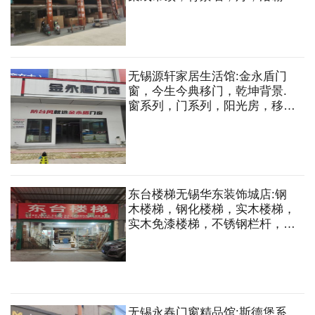
扣板，线条，大理石，石英石，
不锈钢台面等
无锡源轩家居生活馆:金永盾门
窗，今生今典移门，乾坤背景.
窗系列，门系列，阳光房，移
门，衣柜，衣帽间，背景墙等
东台楼梯无锡华东装饰城店:钢
木楼梯，钢化楼梯，实木楼梯，
实木免漆楼梯，不锈钢栏杆，各
种半成品楼梯
无锡永春门窗精品馆:斯德堡系