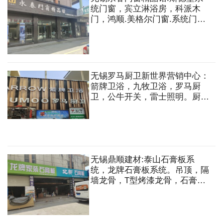
统门窗，宾立淋浴房，科派木
门，鸿顺.美格尔门窗.系统门
窗，阳光房，移门，木门，淋浴
房，防盗门等
无锡罗马厨卫新世界营销中心：
箭牌卫浴，九牧卫浴，罗马厨
卫，公牛开关，雷士照明。厨房
用品，油烟机，灶具，热水器，
不锈钢水槽，水龙头，浴室台盆
柜，马桶，淋浴，花洒，五金洁
具配件等
无锡鼎顺建材:泰山石膏板系
统，龙牌石膏板系统。吊顶，隔
墙龙骨，T型烤漆龙骨，石膏
板，矿棉板，水泥板，硅酸钙
板，PVC贴面板，隔音棉，铝扣
板，铝方通，铝格栅，阻燃板，
多层板，护墙板，木工板，欧松