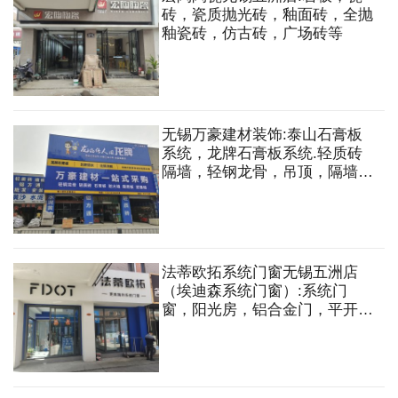
砖，瓷质抛光砖，釉面砖，全抛
釉瓷砖，仿古砖，广场砖等
无锡万豪建材装饰:泰山石膏板
系统，龙牌石膏板系统.轻质砖
隔墙，轻钢龙骨，吊顶，隔墙，
水泥板，黄沙，水泥等
法蒂欧拓系统门窗无锡五洲店
（埃迪森系统门窗）:系统门
窗，阳光房，铝合金门，平开
门，子母门，移门，重型提升
门，折叠门等