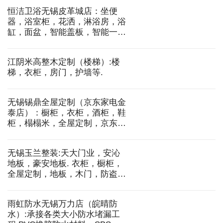
现代仿古砖，QD石代，通体大
理石，高档资质内墙砖，雅光砖
等
金骑士.T型木门无锡总代理:木
门，木饰面，防盗门，铝门，移
门等
恒洁卫浴无锡皮革城店：坐便
器，浴室柜，花洒，淋浴房，浴
缸，面盆，智能盖板，智能一体
机，水槽等
江阴米高整木定制（楼梯）:楼
梯，衣柜，房门，护墙等.
无锡锡鼎全屋定制（京东家电金
泰店）：橱柜，衣柜，酒柜，鞋
柜，榻榻米，全屋定制，京东家
电。