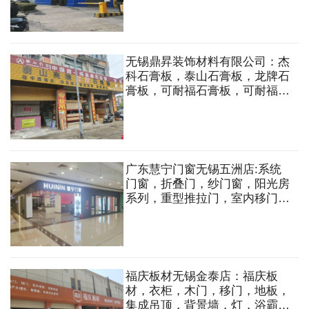
无锡鼎昇装饰材料有限公司：杰
科石膏板，泰山石膏板，龙牌石
膏板，可耐福石膏板，可耐福龙
骨，UAC黄金龙骨系统，轻质
砖隔墙，矿棉板
广东慧宁门窗无锡五洲店:系统
门窗，折叠门，纱门窗，阳光房
系列，重型推拉门，室内移门，
卫生间门，提升门，仿古门窗，
将军门，铝艺大门，庭院门，围
墙护栏等
福庆板材无锡金泰店：福庆板
材，衣柜，木门，移门，地板，
集成吊顶，背景墙，灯，浴霸，