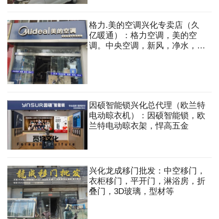
等
格力.美的空调兴化专卖店（久
亿暖通）：格力空调，美的空
调。中央空调，新风，净水，地
暖，家用电器等
因硕智能锁兴化总代理（欧兰特
电动晾衣机）：因硕智能锁，欧
兰特电动晾衣架，悍高五金
兴化龙成移门批发：中空移门，
衣柜移门，平开门，淋浴房，折
叠门，3D玻璃，型材等