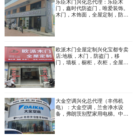
乐臣木门兴化总代理：乐臣木
门，鑫时代防盗门，唯爱装饰。
木门，木饰面，全屋定制，防盗
门，移门，淋浴房，吊顶等
欧派木门全屋定制兴化宝都专卖
店:地板，木门，防盗门，移
门，墙板，橱柜，衣柜，全屋定
制等
大金空调兴化总代理（丰伟机
电）：大金空调，兰舍净水设
备，弗朗茨别墅家用电梯。中央
空调，采暖，新风，净水，定制
电梯，五恒系统等