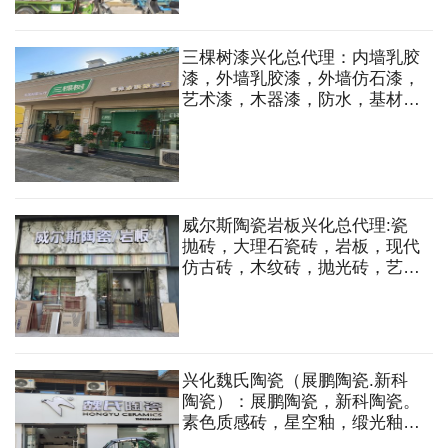
三棵树漆兴化总代理：内墙乳胶
漆，外墙乳胶漆，外墙仿石漆，
艺术漆，木器漆，防水，基材和
工具，涂装体系，厨卫底材等。
威尔斯陶瓷岩板兴化总代理:瓷
抛砖，大理石瓷砖，岩板，现代
仿古砖，木纹砖，抛光砖，艺术
背景墙等
兴化魏氏陶瓷（展鹏陶瓷.新科
陶瓷）：展鹏陶瓷，新科陶瓷。
素色质感砖，星空釉，缎光釉，
通体大理石，瓷片等