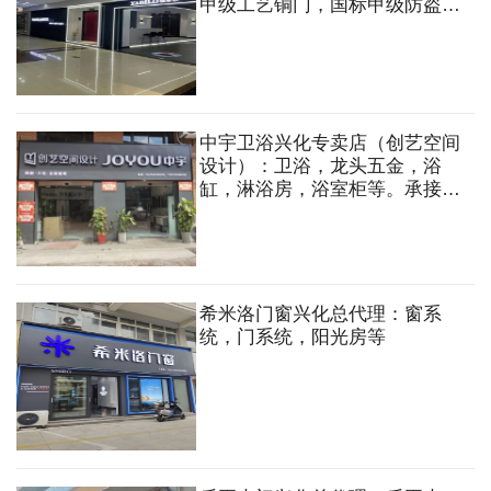
甲级工艺铜门，国标甲级防盗
门，高端别墅门，庭院大门，庭
院护栏，铜艺屏风等
中宇卫浴兴化专卖店（创艺空间
设计）：卫浴，龙头五金，浴
缸，淋浴房，浴室柜等。承接家
装，工装一站式服务
希米洛门窗兴化总代理：窗系
统，门系统，阳光房等