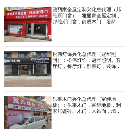
雅丽家全屋定制兴化总代理（邦
维斯门窗）：雅丽家全屋定制，
邦维斯门窗，前成木门，塔萨帝
防盗门。防盗门，铸铝门，木
门，橱柜，木饰面，移门，门
窗，淋浴房，折叠门，平开门，
全屋定制等
松伟灯饰兴化总代理（冠华照
明）：松伟灯饰，冠华照明。客
厅灯，餐厅灯，卧室灯，装饰壁
灯，精品台灯，厨卫灯，阳台玄
关灯，墙布，窗帘等
乐事木门兴化总代理（富绅地
板）：乐事木门，富绅地板，利
家居瓷砖。木门，木饰面，墙
布，地板，吊顶，卫浴，防盗
门，背景墙，护墙板，全屋定制