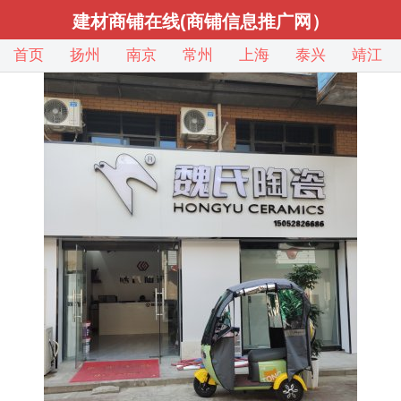
建材商铺在线(商铺信息推广网）
首页
扬州
南京
常州
上海
泰兴
靖江