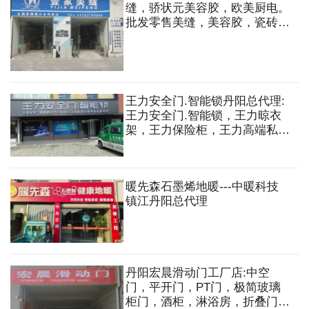
缝，骄状元美容胶，欧美厨电。
批发零售美缝，美容胶，瓷砖粘
合剂。
王力安全门.智能锁丹阳总代理:
王力安全门.智能锁，王力晾衣
架，王力保险柜，王力高端私人
定制入户门等
暖先森石墨烯地暖---中暖科技
镇江丹阳总代理
丹阳宏晨滑动门工厂店:中空
门，平开门，PT门，极简玻璃
柜门，酒柜，淋浴房，折叠门，