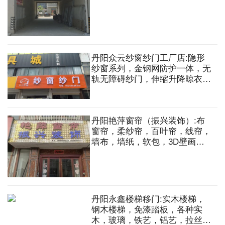
衣柜门等
丹阳众云纱窗纱门工厂店:隐形
纱窗系列，金钢网防护一体，无
轨无障碍纱门，伸缩升降晾衣
架，隐形式防护网等
丹阳艳萍窗帘（振兴装饰）:布
窗帘，柔纱帘，百叶帘，线帘，
墙布，墙纸，软包，3D壁画。
家居住宅，办公空间，别墅工
程，设计与施工一站式服务等
丹阳永鑫楼梯移门:实木楼梯，
钢木楼梯，免漆踏板，各种实
木，玻璃，铁艺，铝艺，拉丝护