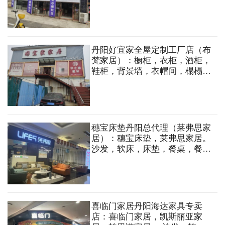
丹阳好宜家全屋定制工厂店（布
梵家居）：橱柜，衣柜，酒柜，
鞋柜，背景墙，衣帽间，榻榻
米，墙板，沙发，软床，床垫，
餐桌，餐椅等
穗宝床垫丹阳总代理（莱弗思家
居）：穗宝床垫，莱弗思家居。
沙发，软床，床垫，餐桌，餐椅
等
喜临门家居丹阳海达家具专卖
店：喜临门家居，凯斯丽亚家