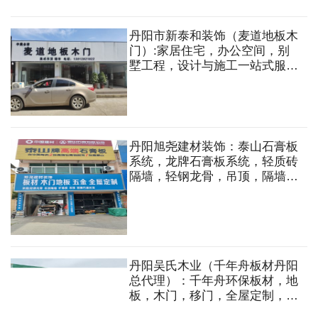
栏，精品实木，全铝移门，中空
门，淋浴房等
丹阳市新泰和装饰（麦道地板木
门）:家居住宅，办公空间，别
墅工程，设计与施工一站式服
务.地板，木门，集成吊顶，橱
柜，衣柜，全屋定制，墙布，窗
帘等装饰材料
丹阳旭尧建材装饰：泰山石膏板
系统，龙牌石膏板系统，轻质砖
隔墙，轻钢龙骨，吊顶，隔墙，
板材，木门，地板，五金，全屋
定制，油漆涂料，黄沙，水泥，
脚手架出租等
丹阳吴氏木业（千年舟板材丹阳
总代理）：千年舟环保板材，地
板，木门，移门，全屋定制，五
金胶水，集成吊顶，厨卫卫浴，