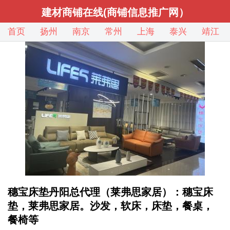
建材商铺在线(商铺信息推广网）
首页
扬州
南京
常州
上海
泰兴
靖江
穗宝床垫丹阳总代理（莱弗思家居）：穗宝床
垫，莱弗思家居。沙发，软床，床垫，餐桌，
餐椅等