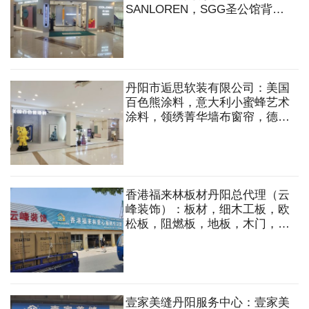
SANLOREN，SGG圣公馆背
景，欧仕莱软装，艺术涂料，饰
品，墙布，窗帘，软硬包背景，
挂画，挂饰，全案软装等
丹阳市逅思软装有限公司：美国
百色熊涂料，意大利小蜜蜂艺术
涂料，领绣菁华墙布窗帘，德国
朗饰软装。 艺术涂料，窗帘，
墙布，线条，背景墙，软包，硬
包，整体软装等
香港福来林板材丹阳总代理（云
峰装饰）：板材，细木工板，欧
松板，阻燃板，地板，木门，花
格，橱柜，衣柜，榻榻米，轻钢
龙骨，五金等
壹家美缝丹阳服务中心：壹家美