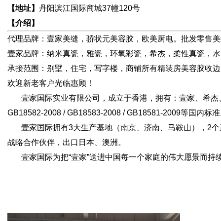
【地址】
丹阳滨江国际商城37幢120号
【介绍】
代理品牌：壹家美缝，骄状元美容胶，欧美厨电。批发零售美
壹家品牌：纳米真瓷，雅瓷，环氧彩瓷，希杰，柔性真瓷，水
承接范围：别墅，住宅，写字楼，商铺所有精装房美容胶收边
欢迎新老客户光临惠顾！
壹家国际实业有限公司，成立于香港，拥有：壹家、希杰、澳松等子品牌
GB18582-2008 / GB18583-2008 / GB18581-2009等国内标
壹家国际拥有3大生产基地（南京、济南、马鞍山），2个运
战略合作伙伴，出口日本、澳洲。
壹家国际为把“壹家”送进中国每一个家庭的伟大愿景而持