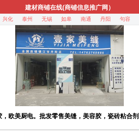
建材商铺在线(商铺信息推广网）
兴化
泰州
无锡
如皋
南通
丹阳
句容
胶，欧美厨电。批发零售美缝，美容胶，瓷砖粘合剂