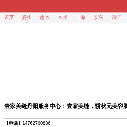
首页
扬州
南京
常州
上海
泰兴
靖江
壹家美缝丹阳服务中心：壹家美缝，骄状元美容
【电话】
14762760886