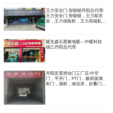
王力安全门.智能锁丹阳总代理:
王力安全门.智能锁，王力晾衣
架，王力保险柜，王力高端私人
定制入户门等
暖先森石墨烯地暖---中暖科技
镇江丹阳总代理
丹阳宏晨滑动门工厂店:中空
门，平开门，PT门，极简玻璃
柜门，酒柜，淋浴房，折叠门，
衣柜门等