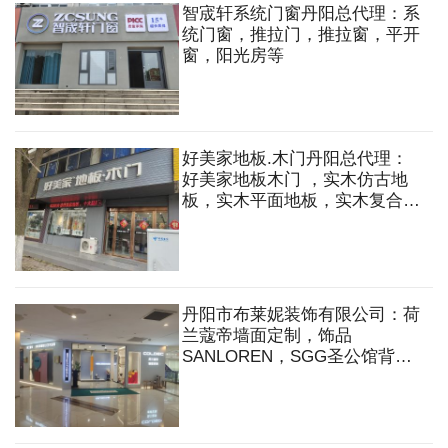
智宬轩系统门窗丹阳总代理：系
统门窗，推拉门，推拉窗，平开
窗，阳光房等
好美家地板.木门丹阳总代理：
好美家地板木门 ，实木仿古地
板，实木平面地板，实木复合地
板，实木锁扣地暖，拼花地板，
强化地板，实木复合门，原木门
丹阳市布莱妮装饰有限公司：荷
兰蔻帝墙面定制，饰品
SANLOREN，SGG圣公馆背
景，欧仕莱软装，艺术涂料，饰
品，墙布，窗帘，软硬包背景，
挂画，挂饰，全案软装等