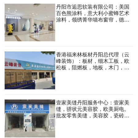
丹阳市逅思软装有限公司：美国
百色熊涂料，意大利小蜜蜂艺术
涂料，领绣菁华墙布窗帘，德国
朗饰软装。 艺术涂料，窗帘，
墙布，线条，背景墙，软包，硬
包，整体软装等
香港福来林板材丹阳总代理（云
峰装饰）：板材，细木工板，欧
松板，阻燃板，地板，木门，花
格，橱柜，衣柜，榻榻米，轻钢
龙骨，五金等
壹家美缝丹阳服务中心：壹家美
缝，骄状元美容胶，欧美厨电。
批发零售美缝，美容胶，瓷砖粘
合剂。