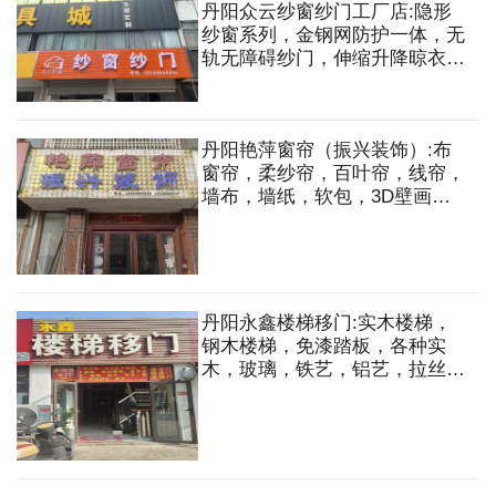
丹阳众云纱窗纱门工厂店:隐形
纱窗系列，金钢网防护一体，无
轨无障碍纱门，伸缩升降晾衣
架，隐形式防护网等
丹阳艳萍窗帘（振兴装饰）:布
窗帘，柔纱帘，百叶帘，线帘，
墙布，墙纸，软包，3D壁画。
家居住宅，办公空间，别墅工
程，设计与施工一站式服务等
丹阳永鑫楼梯移门:实木楼梯，
钢木楼梯，免漆踏板，各种实
木，玻璃，铁艺，铝艺，拉丝护
栏，精品实木，全铝移门，中空
门，淋浴房等