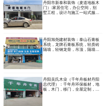
丹阳市新泰和装饰（麦道地板木
门）:家居住宅，办公空间，别
墅工程，设计与施工一站式服
务.地板，木门，集成吊顶，橱
柜，衣柜，全屋定制，墙布，窗
帘等装饰材料
丹阳旭尧建材装饰：泰山石膏板
系统，龙牌石膏板系统，轻质砖
隔墙，轻钢龙骨，吊顶，隔墙，
板材，木门，地板，五金，全屋
定制，油漆涂料，黄沙，水泥，
脚手架出租等
丹阳吴氏木业（千年舟板材丹阳
总代理）：千年舟环保板材，地
板，木门，移门，全屋定制，五
金胶水，集成吊顶，厨卫卫浴，
灯具，木材木条，杉木扣板，防
腐木订做加工等