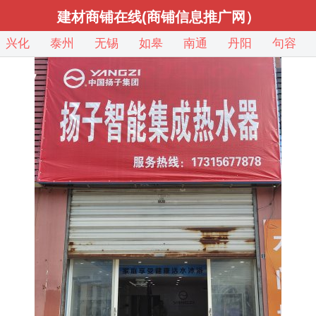
建材商铺在线(商铺信息推广网）
兴化
泰州
无锡
如皋
南通
丹阳
句容