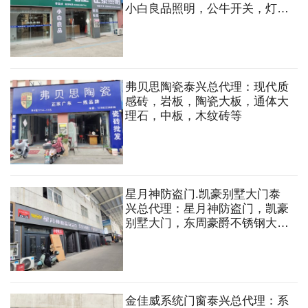
小白良品照明，公牛开关，灯
具，灯管，吸顶灯，壁灯，吊
灯，灯带等。设计、安装等一站
式服务！
弗贝思陶瓷泰兴总代理：现代质
感砖，岩板，陶瓷大板，通体大
理石，中板，木纹砖等
星月神防盗门.凯豪别墅大门泰
兴总代理：星月神防盗门，凯豪
别墅大门，东周豪爵不锈钢大
门，盼盼木门，中空移门，地
板，衣柜，厨柜，全屋定制，门
锁，胶链，五金，拉手等
金佳威系统门窗泰兴总代理：系