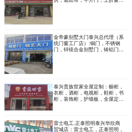
房，遮阳帘，平开门，上折窗，
办公室内置百叶隔断，五金配
件，肯德基门型材配件批发等
金帝豪别墅大门泰兴总代理（系
统门窗工厂店）:铜门，不锈钢
门，锌镁合金别墅门，铸铝门，
艺术院门，系统门窗，栏杆，淋
浴房等
泰兴贵族世家全屋定制：橱柜，
衣柜，酒柜，电视柜，鞋柜，书
柜，装饰柜，护墙板，全屋定
制，木门，移门，淋浴房，别墅
大门，地板，系统门窗，灯具等
雷士电工.正泰照明泰兴华欣商
贸城店：雷士电工，正泰照明，