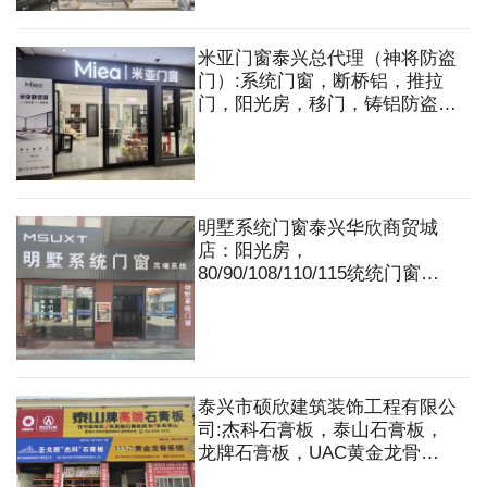
施工。
米亚门窗泰兴总代理（神将防盗
门）:系统门窗，断桥铝，推拉
门，阳光房，移门，铸铝防盗门
等。
明墅系统门窗泰兴华欣商贸城
店：阳光房，
80/90/108/110/115统统门窗，
136六轨系统推拉窗等
泰兴市硕欣建筑装饰工程有限公
司:杰科石膏板，泰山石膏板，
龙牌石膏板，UAC黄金龙骨系
统.轻钢龙骨吊顶，隔墙，轻质