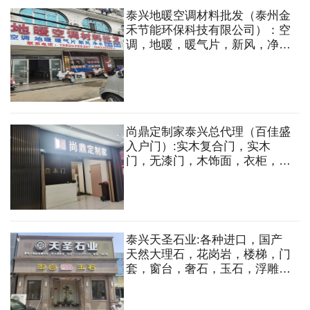
泰兴地暖空调材料批发（泰州金
禾节能环保科技有限公司）：空
调，地暖，暖气片，新风，净水
设备等。
尚鼎定制家泰兴总代理（百佳盛
入户门）:实木复合门，实木
门，无漆门，木饰面，衣柜，酒
柜，书柜，榻榻米，全屋定制，
移门，防盗门等
泰兴天圣石业:各种进口，国产
天然大理石，花岗岩，楼梯，门
套，窗台，奢石，玉石，浮雕，
水刀拼花，高端背景墙，岩板，
建筑工程，室内外家装石材设计