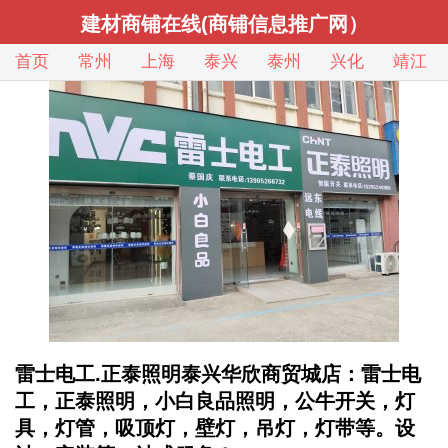
建材商铺在线(商铺信息推广网）
首页
常州
上海
泰兴
泰州
兴化
靖江
雷士电工.正泰照明泰兴华欣商贸城店：雷士电
工，正泰照明，小白良品照明，公牛开关，灯
具，灯管，吸顶灯，壁灯，吊灯，灯带等。设