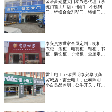
金帝豪别墅大门泰兴总代理（系
统门窗工厂店）:铜门，不锈钢
门，锌镁合金别墅门，铸铝门，
艺术院门，系统门窗，栏杆，淋
浴房等
泰兴贵族世家全屋定制：橱柜，
衣柜，酒柜，电视柜，鞋柜，书
柜，装饰柜，护墙板，全屋定
制，木门，移门，淋浴房，别墅
大门，地板，系统门窗，灯具等
雷士电工.正泰照明泰兴华欣商
贸城店：雷士电工，正泰照明，
小白良品照明，公牛开关，灯
具，灯管，吸顶灯，壁灯，吊
灯，灯带等。设计、安装等一站
式服务！