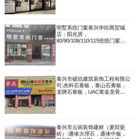
明墅系统门窗泰兴华欣商贸城
店：阳光房，
80/90/108/110/115统统门窗，
136六轨系统推拉窗等
泰兴市硕欣建筑装饰工程有限公
司:杰科石膏板，泰山石膏板，
龙牌石膏板，UAC黄金龙骨系
统.轻钢龙骨吊顶，隔墙，轻质
砖隔墙，矿棉板，铝格栅，铝
板，蜂窝大板，铝方通，吊顶等
安装工程
泰兴市云岗装饰建材（麦田瓷
砖）:通体大理石，通体中板，