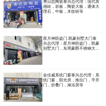
弗贝思陶瓷泰兴总代理：现代质
感砖，岩板，陶瓷大板，通体大
理石，中板，木纹砖等
星月神防盗门.凯豪别墅大门泰
兴总代理：星月神防盗门，凯豪
别墅大门，东周豪爵不锈钢大
门，盼盼木门，中空移门，地
板，衣柜，厨柜，全屋定制，门
锁，胶链，五金，拉手等
金佳威系统门窗泰兴总代理：系
统门窗，阳光房，推拉门，平开
门，折叠门，淋浴房等