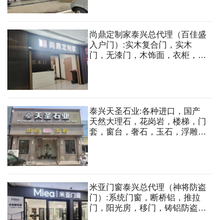
尚鼎定制家泰兴总代理（百佳盛
入户门）:实木复合门，实木
门，无漆门，木饰面，衣柜，酒
柜，书柜，榻榻米，全屋定制，
移门，防盗门等
泰兴天圣石业:各种进口，国产
天然大理石，花岗岩，楼梯，门
套，窗台，奢石，玉石，浮雕，
水刀拼花，高端背景墙，岩板，
建筑工程，室内外家装石材设计
施工。
米亚门窗泰兴总代理（神将防盗
门）:系统门窗，断桥铝，推拉
门，阳光房，移门，铸铝防盗门
等。