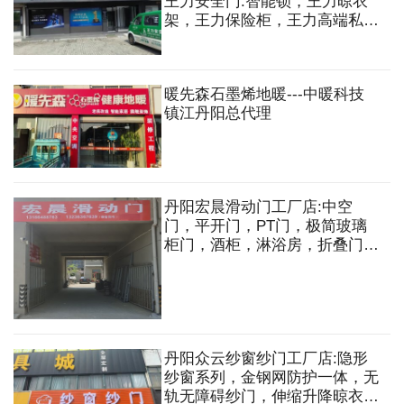
王力安全门.智能锁，王力晾衣
架，王力保险柜，王力高端私人
定制入户门等
暖先森石墨烯地暖---中暖科技
镇江丹阳总代理
丹阳宏晨滑动门工厂店:中空
门，平开门，PT门，极简玻璃
柜门，酒柜，淋浴房，折叠门，
衣柜门等
丹阳众云纱窗纱门工厂店:隐形
纱窗系列，金钢网防护一体，无
轨无障碍纱门，伸缩升降晾衣