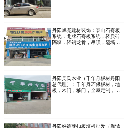
务.地板，木门，集成吊顶，橱
柜，衣柜，全屋定制，墙布，窗
帘等装饰材料
丹阳旭尧建材装饰：泰山石膏板
系统，龙牌石膏板系统，轻质砖
隔墙，轻钢龙骨，吊顶，隔墙，
板材，木门，地板，五金，全屋
定制，油漆涂料，黄沙，水泥，
脚手架出租等
丹阳吴氏木业（千年舟板材丹阳
总代理）：千年舟环保板材，地
板，木门，移门，全屋定制，五
金胶水，集成吊顶，厨卫卫浴，
灯具，木材木条，杉木扣板，防
腐木订做加工等
丹阳好德莱扣板墙板批发（鹏鸿