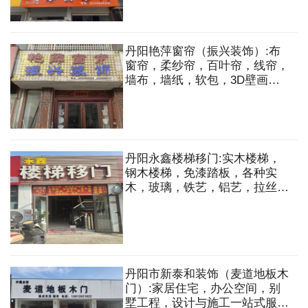
架，隐形式防护网等
丹阳艳萍窗帘（振兴装饰）:布
窗帘，柔纱帘，百叶帘，线帘，
墙布，墙纸，软包，3D壁画。
家居住宅，办公空间，别墅工
程，设计与施工一站式服务等
丹阳永鑫楼梯移门:实木楼梯，
钢木楼梯，免漆踏板，各种实
木，玻璃，铁艺，铝艺，拉丝护
栏，精品实木，全铝移门，中空
门，淋浴房等
丹阳市新泰和装饰（麦道地板木
门）:家居住宅，办公空间，别
墅工程，设计与施工一站式服