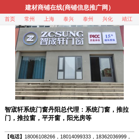
建材商铺在线(商铺信息推广网）
首页
常州
上海
泰兴
泰州
兴化
靖江
智宬轩系统门窗丹阳总代理：系统门窗，推拉
门，推拉窗，平开窗，阳光房等
【电话】
18006108266，18014099333，18362036999，