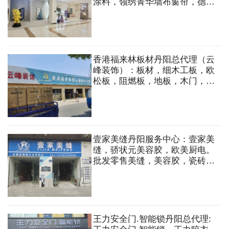
涂料，领绣菁华墙布窗帘，德国
朗饰软装。 艺术涂料，窗帘，
墙布，线条，背景墙，软包，硬
包，整体软装等
香港福来林板材丹阳总代理（云
峰装饰）：板材，细木工板，欧
松板，阻燃板，地板，木门，花
格，橱柜，衣柜，榻榻米，轻钢
龙骨，五金等
壹家美缝丹阳服务中心：壹家美
缝，骄状元美容胶，欧美厨电。
批发零售美缝，美容胶，瓷砖粘
合剂。
王力安全门.智能锁丹阳总代理: